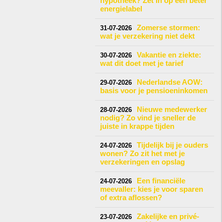
hypotheek? Zet in op een beter
energielabel
Zomerse stormen:
31-07-2026
wat je verzekering niet dekt
Vakantie en ziekte:
30-07-2026
wat dit doet met je tarief
Nederlandse AOW:
29-07-2026
basis voor je pensioeninkomen
Nieuwe medewerker
28-07-2026
nodig? Zo vind je sneller de
juiste in krappe tijden
Tijdelijk bij je ouders
24-07-2026
wonen? Zo zit het met je
verzekeringen en opslag
Een financiële
24-07-2026
meevaller: kies je voor sparen
of extra aflossen?
Zakelijke en privé-
23-07-2026