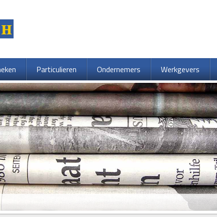
heken
Particulieren
Ondernemers
Werkgevers