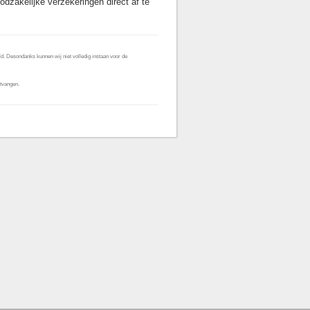
odzakelijke verzekeringen direct af te
d. Desondanks kunnen wij niet volledig instaan voor de
tvangen.