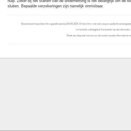
hulp. Zeker bij het starten van de onderneming is het belangrijk om de no
sluiten. Bepaalde verzekeringen zijn namelijk onmisbaar.
Bovenstaand nieuwsbericht is gepubliceerd op 08-04-2025. Dit bericht is met veel zorg en aandacht samengestel
correctheid, volledigheid of actualiteit van de informatie.
Maak een afspraak met ons om de meest recente informatie te on