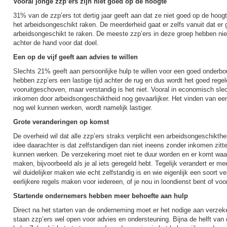
Vooral jonge zzp’ers zijn niet goed op de hoogte
31% van de zzp’ers tot dertig jaar geeft aan dat ze niet goed op de hoog
het arbeidsongeschikt raken. De meerderheid gaat er zelfs vanuit dat er
arbeidsongeschikt te raken. De meeste zzp’ers in deze groep hebben ni
achter de hand voor dat doel.
Een op de vijf geeft aan advies te willen
Slechts 21% geeft aan persoonlijke hulp te willen voor een goed onderbo
hebben zzp’ers een lastige tijd achter de rug en dus wordt het goed reg
vooruitgeschoven, maar verstandig is het niet. Vooral in economisch slech
inkomen door arbeidsongeschiktheid nog gevaarlijker. Het vinden van een
nog wel kunnen werken, wordt namelijk lastiger.
Grote veranderingen op komst
De overheid wil dat alle zzp’ers straks verplicht een arbeidsongeschikth
idee daarachter is dat zelfstandigen dan niet ineens zonder inkomen zitten
kunnen werken. De verzekering moet niet te duur worden en er komt waar
maken, bijvoorbeeld als je al iets geregeld hebt. Tegelijk verandert er me
wil duidelijker maken wie echt zelfstandig is en wie eigenlijk een soort v
eerlijkere regels maken voor iedereen, of je nou in loondienst bent of voor
Startende ondernemers hebben meer behoefte aan hulp
Direct na het starten van de onderneming moet er het nodige aan verzek
staan zzp’ers wel open voor advies en ondersteuning. Bijna de helft va