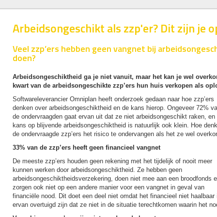
Arbeidsongeschikt als zzp'er? Dit zijn je o
Veel zzp’ers hebben geen vangnet bij arbeidsongeschi
doen?
Arbeidsongeschiktheid ga je niet vanuit, maar het kan je wel over
kwart van de arbeidsongeschikte zzp’ers hun huis verkopen als opl
Softwareleverancier Omniplan heeft onderzoek gedaan naar hoe zzp’ers
denken over arbeidsongeschiktheid en de kans hierop. Ongeveer 72% v
de ondervraagden gaat ervan uit dat ze niet arbeidsongeschikt raken, en
kans op blijvende arbeidsongeschiktheid is natuurlijk ook klein. Hoe den
de ondervraagde zzp’ers het risico te ondervangen als het ze wel overk
33% van de zzp’ers heeft geen financieel vangnet
De meeste zzp’ers houden geen rekening met het tijdelijk of nooit meer
kunnen werken door arbeidsongeschiktheid. Ze hebben geen
arbeidsongeschiktheidsverzekering, doen niet mee aan een broodfonds 
zorgen ook niet op een andere manier voor een vangnet in geval van
financiële nood. Dit doet een deel niet omdat het financieel niet haalbaar 
ervan overtuigd zijn dat ze niet in de situatie terechtkomen waarin het nod