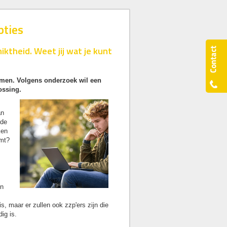
pties
ktheid. Weet jij wat je kunt
komen. Volgens onderzoek wil een
ossing.
an
 de
ken
omt?
en
is, maar er zullen ook zzp'ers zijn die
ig is.