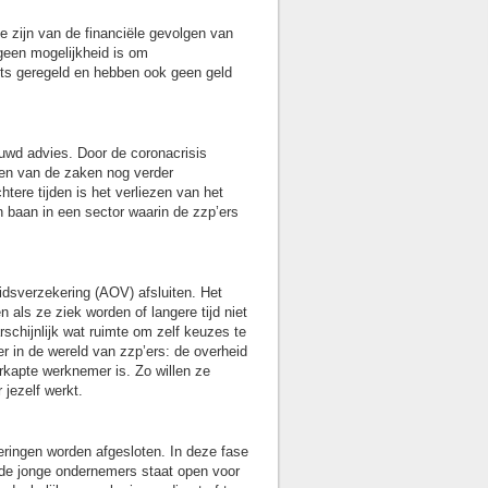
te zijn van de financiële gevolgen van
 geen mogelijkheid is om
ets geregeld en hebben ook geen geld
uwd advies. Door de coronacrisis
elen van de zaken nog verder
tere tijden is het verliezen van het
 baan in een sector waarin de zzp’ers
eidsverzekering (AOV) afsluiten. Het
 als ze ziek worden of langere tijd niet
schijnlijk wat ruimte om zelf keuzes te
er in de wereld van zzp’ers: de overheid
erkapte werknemer is. Zo willen ze
 jezelf werkt.
eringen worden afgesloten. In deze fase
n de jonge ondernemers staat open voor