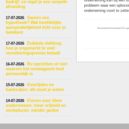
onderneming kan bij een sc
bedrijf: zo regel je een soepele
probleem waar een oplossin
afronding
onderneming voort te zett
Samen een
17-07-2026
hypotheek? Wat hoofdelijke
aansprakelijkheid écht voor je
Bovenstaand nieuwsbericht is gep
betekent
Dubbele dekking:
17-07-2026
hoe je ongemerkt te veel
verzekeringspremie betaalt
Bv oprichten of niet:
16-07-2026
waarom het omslagpunt heel
persoonlijk is
Overlijden en
15-07-2026
bankzaken: dit moet je weten
Kiezen voor klein
14-07-2026
ondernemen: meer vrijheid en
werkplezier, minder gedoe