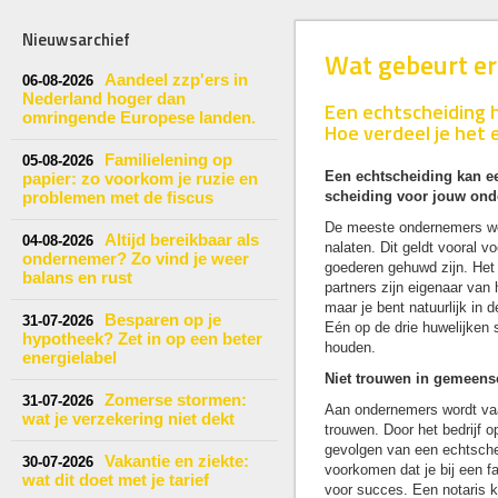
Nieuwsarchief
Wat gebeurt er
Aandeel zzp'ers in
06-08-2026
Nederland hoger dan
Een echtscheiding h
omringende Europese landen.
Hoe verdeel je het e
Familielening op
05-08-2026
Een echtscheiding kan e
papier: zo voorkom je ruzie en
problemen met de fiscus
scheiding voor jouw on
De meeste ondernemers we
Altijd bereikbaar als
04-08-2026
nalaten. Dit geldt vooral 
ondernemer? Zo vind je weer
goederen gehuwd zijn. Het 
balans en rust
partners zijn eigenaar van
maar je bent natuurlijk in de
Besparen op je
31-07-2026
Eén op de drie huwelijken 
hypotheek? Zet in op een beter
houden.
energielabel
Niet trouwen in gemeen
Zomerse stormen:
31-07-2026
Aan ondernemers wordt va
wat je verzekering niet dekt
trouwen. Door het bedrijf 
gevolgen van een echtschei
Vakantie en ziekte:
30-07-2026
voorkomen dat je bij een fa
wat dit doet met je tarief
voor succes. Een notaris 