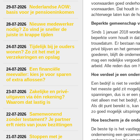
voorwaarden goed onderho
Nederlandse AOW:
29-07-2026
voorwaarden. Dat houdt in 
basis voor je pensioeninkomen
achterwege laten kan de h
Beperkte gemeenschap v
Nieuwe medewerker
28-07-2026
nodig? Zo vind je sneller de
Sinds 1 januari 2018 word
juiste in krappe tijden
beperkte vorm houdt in dat
trouwdatum. Er bestaan na
Tijdelijk bij je ouders
24-07-2026
privé blijven en het geme
wonen? Zo zit het met je
goederen, blijft de onderne
verzekeringen en opslag
mag een redelijke vergoedi
arbeid. Alle reden dus om 
Een financiële
24-07-2026
meevaller: kies je voor sparen
Hoe verdeel je een onde
of extra aflossen?
Een bedrijf is niet te ver
het meeste geld zit mogelijk
Zakelijke en privé-
23-07-2026
spanningen, dus is er een 
uitgaven via één rekening?
niet alleen met het bedrij
Waarom dat lastig is
Als dit punt bereikt is, k
zo goed mogelijk uitspring
Samenwonend
22-07-2026
zonder testament? Je partner
Hoe bescherm je de onde
erft niets van jouw bezittingen
De beste tip is het vastle
onderneming een gezamenli
Stoppen met je
21-07-2026