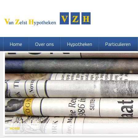
Home
Over ons
Hypotheken
Particulieren
HOME