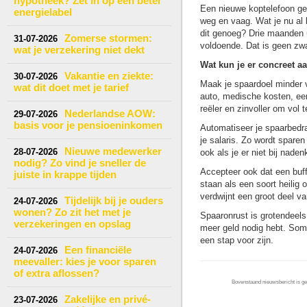
hypotheek? Zet in op een beter
Een nieuwe koptelefoon geef
energielabel
weg en vaag. Wat je nu al k
dit genoeg? Drie maanden u
Zomerse stormen:
31-07-2026
voldoende. Dat is geen zwa
wat je verzekering niet dekt
Wat kun je er concreet a
Vakantie en ziekte:
30-07-2026
Maak je spaardoel minder va
wat dit doet met je tarief
auto, medische kosten, een
reëler en zinvoller om vol 
Nederlandse AOW:
29-07-2026
basis voor je pensioeninkomen
Automatiseer je spaarbedra
je salaris. Zo wordt spare
Nieuwe medewerker
28-07-2026
ook als je er niet bij naden
nodig? Zo vind je sneller de
Accepteer ook dat een buff
juiste in krappe tijden
staan als een soort heilig 
verdwijnt een groot deel va
Tijdelijk bij je ouders
24-07-2026
wonen? Zo zit het met je
Spaaronrust is grotendeels
verzekeringen en opslag
meer geld nodig hebt. Soms
een stap voor zijn.
Een financiële
24-07-2026
meevaller: kies je voor sparen
of extra aflossen?
Bovenstaand nieuwsbericht is gep
Zakelijke en privé-
23-07-2026