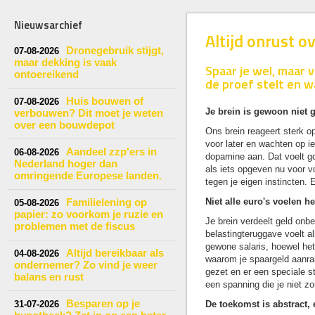
Nieuwsarchief
Altijd onrust o
Dronegebruik stijgt,
07-08-2026
maar dekking is vaak
Spaar je wel, maar 
ontoereikend
de proef stelt en w
Huis bouwen of
07-08-2026
Je brein is gewoon niet 
verbouwen? Dit moet je weten
over een bouwdepot
Ons brein reageert sterk o
voor later en wachten op ie
Aandeel zzp'ers in
06-08-2026
dopamine aan. Dat voelt go
Nederland hoger dan
als iets opgeven nu voor vo
omringende Europese landen.
tegen je eigen instincten. En 
Familielening op
Niet alle euro's voelen he
05-08-2026
papier: zo voorkom je ruzie en
Je brein verdeelt geld onb
problemen met de fiscus
belastingteruggave voelt als 
gewone salaris, hoewel het 
Altijd bereikbaar als
04-08-2026
waarom je spaargeld aanra
ondernemer? Zo vind je weer
gezet en er een speciale s
balans en rust
een spanning die je niet zo
Besparen op je
31-07-2026
De toekomst is abstract, 