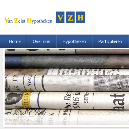
Home
Over ons
Hypotheken
Particulieren
HOME