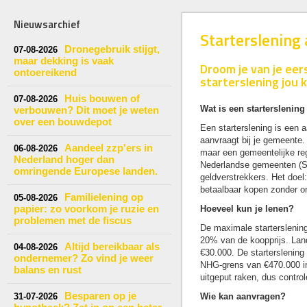
Nieuwsarchief
Starterslening 
Dronegebruik stijgt,
07-08-2026
maar dekking is vaak
Droom je van je eer
ontoereikend
starterslening jou 
Huis bouwen of
07-08-2026
Wat is een starterslening
verbouwen? Dit moet je weten
over een bouwdepot
Een starterslening is een a
aanvraagt bij je gemeente.
Aandeel zzp'ers in
06-08-2026
maar een gemeentelijke reg
Nederland hoger dan
Nederlandse gemeenten (S
omringende Europese landen.
geldverstrekkers. Het doel
betaalbaar kopen zonder o
Familielening op
05-08-2026
papier: zo voorkom je ruzie en
Hoeveel kun je lenen?
problemen met de fiscus
De maximale starterslenin
20% van de koopprijs. Lan
Altijd bereikbaar als
04-08-2026
€30.000. De starterslening
ondernemer? Zo vind je weer
NHG-grens van €470.000 in 
balans en rust
uitgeput raken, dus control
Besparen op je
31-07-2026
Wie kan aanvragen?