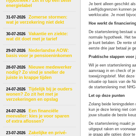
hypotheek? Zet in op een beter
Je bent alleen geschikt al
energielabel
Leeftijdsgrenzen kunnen p
werklocatie. Je moet bijvo
Zomerse stormen:
31-07-2026
wat je verzekering niet dekt
Hoe werkt de financierin
De starterslening bestaat u
Vakantie en ziekte:
30-07-2026
normale hypotheek. Het twe
wat dit doet met je tarief
je kunt betalen. De rente s
eerste drie jaar betaal je g
Nederlandse AOW:
29-07-2026
basis voor je pensioeninkomen
Praktische stappen voor 
Wil je een starterslening 
Nieuwe medewerker
28-07-2026
aanvraag in en check of je 
nodig? Zo vind je sneller de
toewijzingsbrief. Met deze 
juiste in krappe tijden
situatie op basis van de N
de starterslening met NHG-d
Tijdelijk bij je ouders
24-07-2026
wonen? Zo zit het met je
Let op deze punten
verzekeringen en opslag
Zolang beide leningsdelen n
kun je deze lening niet co
Een financiële
24-07-2026
jouw situatie de beste keuz
meevaller: kies je voor sparen
of extra aflossen?
De starterslening maakt je
uitgeput raken en voorwaa
Zakelijke en privé-
23-07-2026
je graag alle opties door t