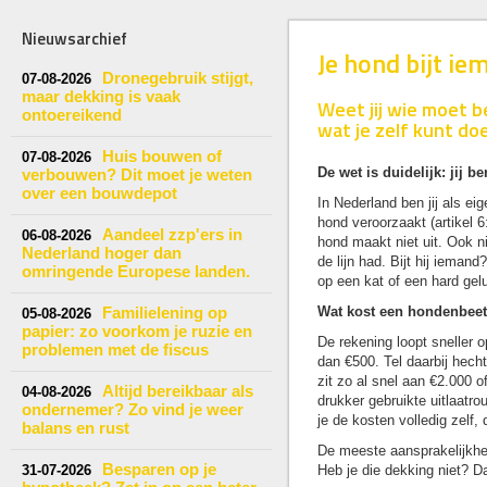
Nieuwsarchief
Je hond bijt ie
Dronegebruik stijgt,
07-08-2026
maar dekking is vaak
Weet jij wie moet b
ontoereikend
wat je zelf kunt do
Huis bouwen of
07-08-2026
De wet is duidelijk: jij b
verbouwen? Dit moet je weten
over een bouwdepot
In Nederland ben jij als ei
hond veroorzaakt (artikel 6
Aandeel zzp'ers in
06-08-2026
hond maakt niet uit. Ook ni
Nederland hoger dan
de lijn had. Bijt hij ieman
omringende Europese landen.
op een kat of een hard gel
Familielening op
Wat kost een hondenbeet 
05-08-2026
papier: zo voorkom je ruzie en
De rekening loopt sneller 
problemen met de fiscus
dan €500. Tel daarbij hech
zit zo al snel aan €2.000 
Altijd bereikbaar als
04-08-2026
drukker gebruikte uitlaatr
ondernemer? Zo vind je weer
je de kosten volledig zelf,
balans en rust
De meeste aansprakelijkhei
Besparen op je
31-07-2026
Heb je die dekking niet? D