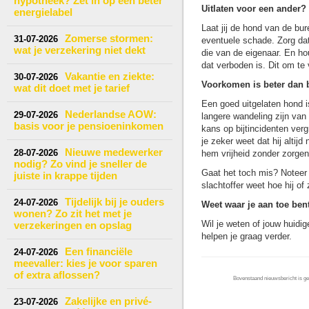
hypotheek? Zet in op een beter
Uitlaten voor een ander? 
energielabel
Laat jij de hond van de bure
Zomerse stormen:
31-07-2026
eventuele schade. Zorg dat
wat je verzekering niet dekt
die van de eigenaar. En hou
dat verboden is. Dit om te 
Vakantie en ziekte:
30-07-2026
Voorkomen is beter dan 
wat dit doet met je tarief
Een goed uitgelaten hond i
Nederlandse AOW:
29-07-2026
langere wandeling zijn van 
basis voor je pensioeninkomen
kans op bijtincidenten ver
je zeker weet dat hij altijd
Nieuwe medewerker
28-07-2026
hem vrijheid zonder zorgen
nodig? Zo vind je sneller de
Gaat het toch mis? Noteer d
juiste in krappe tijden
slachtoffer weet hoe hij o
Tijdelijk bij je ouders
24-07-2026
Weet waar je aan toe ben
wonen? Zo zit het met je
Wil je weten of jouw huidi
verzekeringen en opslag
helpen je graag verder.
Een financiële
24-07-2026
meevaller: kies je voor sparen
of extra aflossen?
Bovenstaand nieuwsbericht is gep
Zakelijke en privé-
23-07-2026