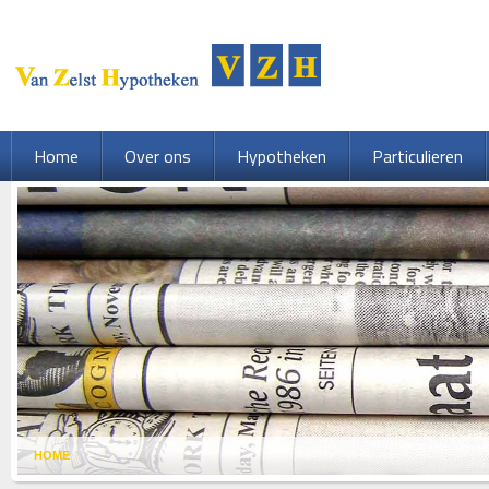
Home
Over ons
Hypotheken
Particulieren
HOME