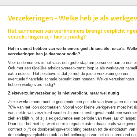
Verzekeringen - Welke heb je als werkgev
Het aannemen van werknemers brengt verplichtingen
verzekeringen zijn hierbij nodig?
Het in dienst hebben van werknemers geeft financiële risico’s. Welk
verzekeringen heb je daarvoor nodig?
Voor ondernemers is het vaak een grote stap om personeel aan te neme
Ook met een tijdelijke arbeidsovereenkomst loop je als werkgever nameli
extra risico’s. Het positieve is dat je met de juiste verzekeringen een
eventuele financiële schade beperkt kunt houden. Welke verzekeringen
hebben werkgevers nodig?
Ziekteverzuimverzekering is niet verplicht, maar wel nuttig
Zieke werknemers moet je gedurende een periode van twee jaren minima
70% van het loon doorbetalen. Vooral voor kleine werkgevers moet het ri
van ziekte wel verzekerd worden. In een uiterste geval raakt een werkn
ziek en blijft hij of zij ziek gedurende een periode van twee jaar of langer.
Daar blijft het niet bij, want de re-integratiekosten draag je als werkgeve
contract blijft de doorbetalingsverplichting bestaan tot de einddatum va
de betalingsverplichting ook na het beëindigen van het dienstverband no