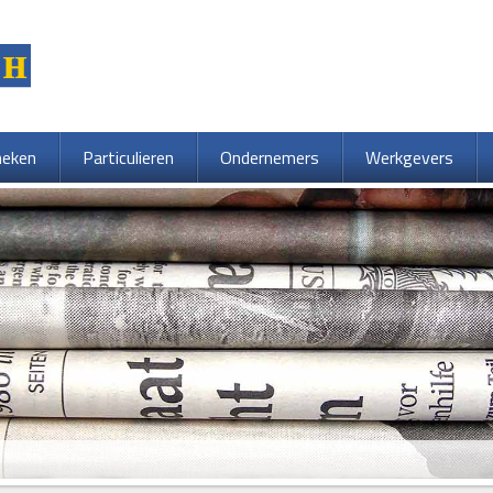
heken
Particulieren
Ondernemers
Werkgevers