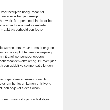
n
voor bedrijven nodig, maar het
 werkgever ben je namelijk
het werk. Met personeel in dienst heb
elde vloer tijdens werkzaamheden,
 maakt bijvoorbeeld een foutje
r de werknemers, maar soms is er geen
eeld in de verplichte pensioenregeling.
n initiatief wel pensioenopbouw
nabestaandenverzekering. Bij overlijden
 een geldelijke compensatie krijgen.
ve ongevallenverzekering goed bij.
eval om het leven komen of blijvend
bij een ongeval tijdens woon-
kunnen, maar dit zijn noodzakelijke