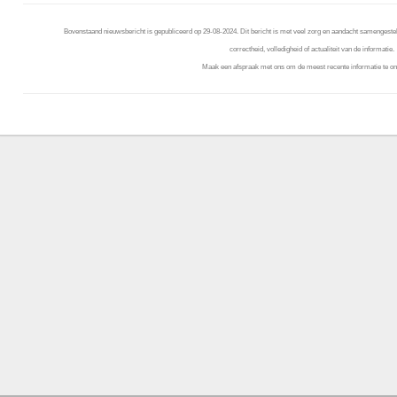
Bovenstaand nieuwsbericht is gepubliceerd op 29-08-2024. Dit bericht is met veel zorg en aandacht samengestel
correctheid, volledigheid of actualiteit van de informatie.
Maak een afspraak met ons om de meest recente informatie te on