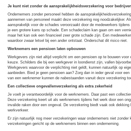
Je kunt niet zonder de aansprakelijkheidsverzekering voor bedrijve
Ondernemers zonder personeel hebben de aansprakelijkheidsverzekering 
aannemen van personeel maakt deze verzekering nog noodzakelijker. Als
aansprakelijk voor de schades veroorzaakt door de medewerkers tijdens 
je een grotere kans op schade. Een schadeclaim kan gaan om een verni
maar het kan ook een financieel zeer grote schade zijn. Een medewerker
waardoor zwaar letsel bij een ander ontstaat. Onderschat dit risico niet.
Werknemers een pensioen laten opbouwen
Werkgevers zijn niet altijd verplicht om een pensioen op te bouwen voo
keuze. Schilders die bij een werkgever in loondienst zijn, vallen bijvoorb
Werkgevers waarvoor de verplichting niet geldt, kunnen natuurlijk op eige
aanbieden. Bied je geen pensioen aan? Zorg dan in ieder geval voor een 
van een werknemer kunnen de nabestaanden vanuit deze verzekering toch
Een collectieve ongevallenverzekering als extra zekerheid
Je voelt je verantwoordelijk voor de werknemers. Daar past een collectie
Deze verzekering keert uit als werknemers tijdens het werk door een ong
invalide raken door een ongeval. De verzekering biedt vaak ook dekking 
werkverkeer.
Er zijn natuurlijk nog meer verzekeringen waar ondernemers niet zonder 
verzekeringen gericht op de werknemers binnen een onderneming.