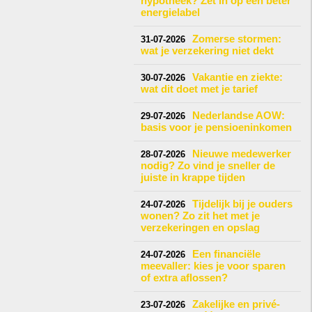
hypotheek? Zet in op een beter
energielabel
Zomerse stormen:
31-07-2026
wat je verzekering niet dekt
Vakantie en ziekte:
30-07-2026
wat dit doet met je tarief
Nederlandse AOW:
29-07-2026
basis voor je pensioeninkomen
Nieuwe medewerker
28-07-2026
nodig? Zo vind je sneller de
juiste in krappe tijden
Tijdelijk bij je ouders
24-07-2026
wonen? Zo zit het met je
verzekeringen en opslag
Een financiële
24-07-2026
meevaller: kies je voor sparen
of extra aflossen?
Zakelijke en privé-
23-07-2026