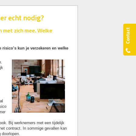
er echt nodig?
 met zich mee. Welke
e risico’s kun je verzekeren en welke
n.
jk
al
sico
emer
r ook. Bij werknemers met een tijdelijk
n het contract. In sommige gevallen kan
g doorlopen.